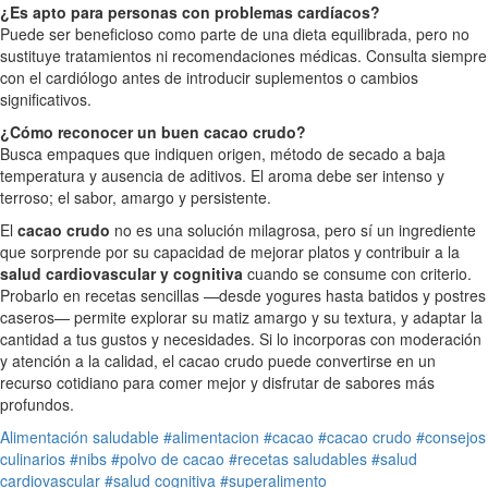
¿Es apto para personas con problemas cardíacos?
Puede ser beneficioso como parte de una dieta equilibrada, pero no
sustituye tratamientos ni recomendaciones médicas. Consulta siempre
con el cardiólogo antes de introducir suplementos o cambios
significativos.
¿Cómo reconocer un buen cacao crudo?
Busca empaques que indiquen origen, método de secado a baja
temperatura y ausencia de aditivos. El aroma debe ser intenso y
terroso; el sabor, amargo y persistente.
El
cacao crudo
no es una solución milagrosa, pero sí un ingrediente
que sorprende por su capacidad de mejorar platos y contribuir a la
salud cardiovascular y cognitiva
cuando se consume con criterio.
Probarlo en recetas sencillas —desde yogures hasta batidos y postres
caseros— permite explorar su matiz amargo y su textura, y adaptar la
cantidad a tus gustos y necesidades. Si lo incorporas con moderación
y atención a la calidad, el cacao crudo puede convertirse en un
recurso cotidiano para comer mejor y disfrutar de sabores más
profundos.
Alimentación saludable
#alimentacion
#cacao
#cacao crudo
#consejos
culinarios
#nibs
#polvo de cacao
#recetas saludables
#salud
cardiovascular
#salud cognitiva
#superalimento