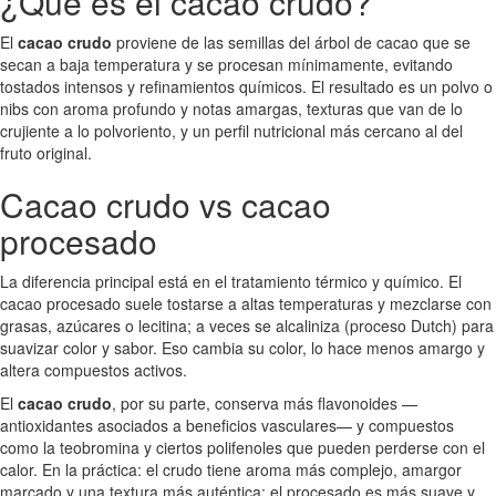
¿Qué es el cacao crudo?
El
cacao crudo
proviene de las semillas del árbol de cacao que se
secan a baja temperatura y se procesan mínimamente, evitando
tostados intensos y refinamientos químicos. El resultado es un polvo o
nibs con aroma profundo y notas amargas, texturas que van de lo
crujiente a lo polvoriento, y un perfil nutricional más cercano al del
fruto original.
Cacao crudo vs cacao
procesado
La diferencia principal está en el tratamiento térmico y químico. El
cacao procesado suele tostarse a altas temperaturas y mezclarse con
grasas, azúcares o lecitina; a veces se alcaliniza (proceso Dutch) para
suavizar color y sabor. Eso cambia su color, lo hace menos amargo y
altera compuestos activos.
El
cacao crudo
, por su parte, conserva más flavonoides —
antioxidantes asociados a beneficios vasculares— y compuestos
como la teobromina y ciertos polifenoles que pueden perderse con el
calor. En la práctica: el crudo tiene aroma más complejo, amargor
marcado y una textura más auténtica; el procesado es más suave y