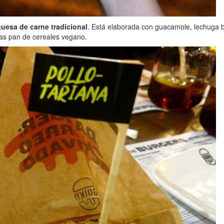
guesa de carne tradicional
. Está elaborada con guacamole, lechuga b
sas pan de cereales vegano.