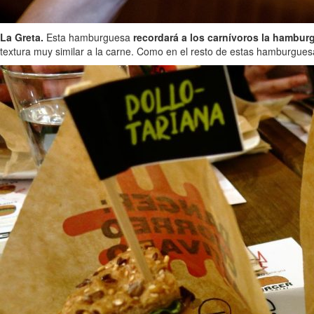
La Greta.
Esta hamburguesa
recordará a los carnívoros la hambur
textura muy similar a la carne. Como en el resto de estas hamburgue