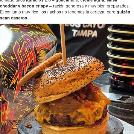
cheddar y bacon crispy
– ración generosa y muy bien preparados.
El conjunto muy rico, los nachos no tenemos la certeza, pero
quizás
sean caseros
.