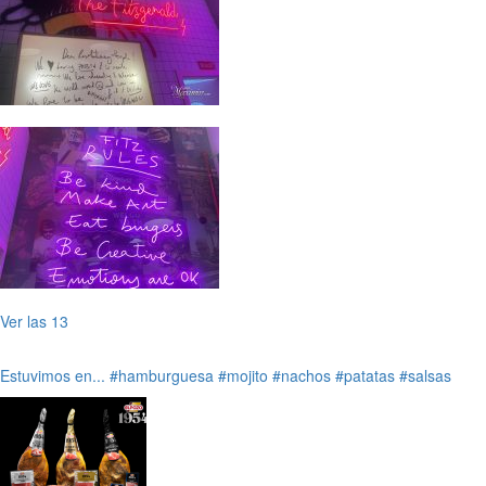
Ver las 13
Estuvimos en...
#hamburguesa
#mojito
#nachos
#patatas
#salsas