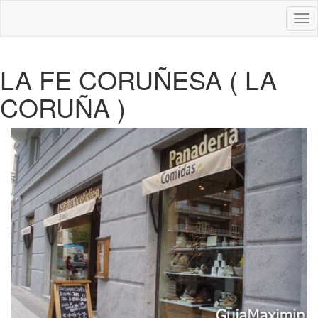
Des
nav
LA FE CORUÑESA ( LA
CORUÑA )