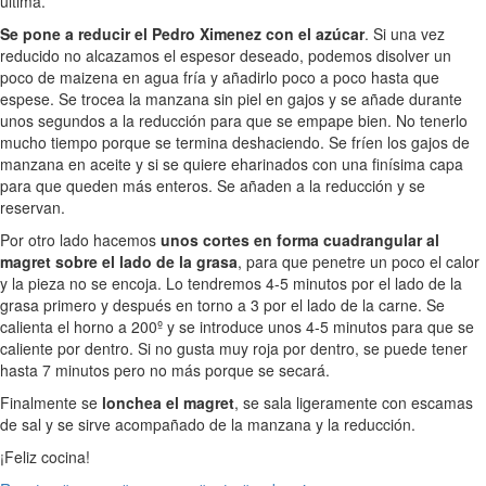
última.
Se pone a reducir el Pedro Ximenez con el azúcar
. Si una vez
reducido no alcazamos el espesor deseado, podemos disolver un
poco de maizena en agua fría y añadirlo poco a poco hasta que
espese. Se trocea la manzana sin piel en gajos y se añade durante
unos segundos a la reducción para que se empape bien. No tenerlo
mucho tiempo porque se termina deshaciendo. Se fríen los gajos de
manzana en aceite y si se quiere eharinados con una finísima capa
para que queden más enteros. Se añaden a la reducción y se
reservan.
Por otro lado hacemos
unos cortes en forma cuadrangular al
magret sobre el lado de la grasa
, para que penetre un poco el calor
y la pieza no se encoja. Lo tendremos 4-5 minutos por el lado de la
grasa primero y después en torno a 3 por el lado de la carne. Se
calienta el horno a 200º y se introduce unos 4-5 minutos para que se
caliente por dentro. Si no gusta muy roja por dentro, se puede tener
hasta 7 minutos pero no más porque se secará.
Finalmente se
lonchea el magret
, se sala ligeramente con escamas
de sal y se sirve acompañado de la manzana y la reducción.
¡Feliz cocina!