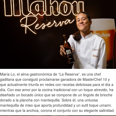
María Lo, el alma gastronómica de “La Reserva”, es una chef
gaditana que consiguió proclamarse ganadora de MasterChef 10 y
que actualmente triunfa en redes con recetas deliciosas para el día a
día. Con ese amor por la cocina tradicional con un toque atrevido, ha
diseñado un bocado único que se compone de un lingote de brioche
dorado a la plancha con mantequilla. Sobre él, una untuosa
mantequilla de miso que aporta profundidad y un sutil toque umami,
mientras que la anchoa, corona el conjunto con su elegante salinidad.