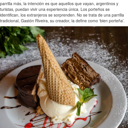
parrilla más, la intención es que aquellos que vayan, argentinos y
turistas, puedan vivir una experiencia única. Los porteños se
identifican, los extranjeros se sorprenden. No se trata de una parrilla
tradicional, Gastón Riveira, su creador, la define como ‘bien porteña’.