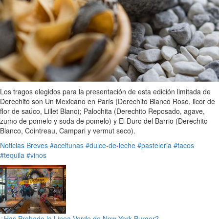
Los tragos elegidos para la presentación de esta edición limitada de
Derechito son Un Mexicano en París (Derechito Blanco Rosé, licor de
flor de saúco, Lillet Blanc); Palochita (Derechito Reposado, agave,
zumo de pomelo y soda de pomelo) y El Duro del Barrio (Derechito
Blanco, Cointreau, Campari y vermut seco).
Noticias Breves
#aceitunas
#dulce-de-leche
#pasteleria
#tacos
#tequila
#vinos
¿Has Probado la Linea Verde de New York Burger?