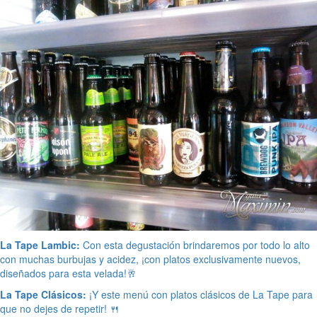
La Tape Lambic:
Con esta degustación brindaremos por todo lo alto
con muchas burbujas y acidez, ¡con platos exclusivamente nuevos,
diseñados para esta velada!🥂
La Tape Clásicos:
¡Y este menú con platos clásicos de La Tape para
que no dejes de repetir! 🍴