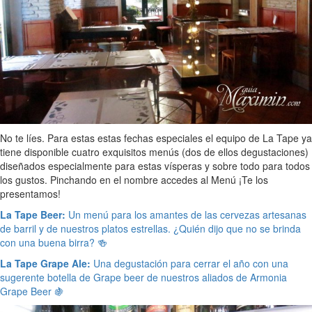
No te líes. Para estas estas fechas especiales el equipo de La Tape ya
tiene disponible cuatro exquisitos menús (dos de ellos degustaciones)
diseñados especialmente para estas vísperas y sobre todo para todos
los gustos. Pinchando en el nombre accedes al Menú ¡Te los
presentamos!
La Tape Beer:
Un menú para los amantes de las cervezas artesanas
de barril y de nuestros platos estrellas. ¿Quién dijo que no se brinda
con una buena birra? 🍻
La Tape Grape Ale:
Una degustación para cerrar el año con una
sugerente botella de Grape beer de nuestros aliados de Armonia
Grape Beer 🍇