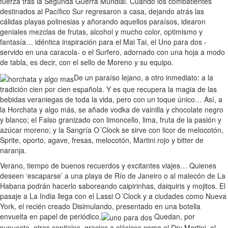
fuerza tras la Segunda Guerra Mundial. Cuando los combatientes
destinados al Pacífico Sur regresaron a casa, dejando atrás las
cálidas playas polinesias y añorando aquellos paraísos, idearon
geniales mezclas de frutas, alcohol y mucho color, optimismo y
fantasía… idéntica inspiración para el Mai Tai, el Uno para dos -
servido en una caracola- o el Surfero, adornado con una hoja a modo
de tabla, es decir, con el sello de Moreno y su equipo.
De un paraíso lejano, a otro inmediato: a la
tradición cien por cien española. Y es que recupera la magia de las
bebidas veraniegas de toda la vida, pero con un toque único… Así, a
la Horchata y algo más, se añade vodka de vainilla y chocolate negro
y blanco; el Falso granizado con limoncello, lima, fruta de la pasión y
azúcar moreno; y la Sangría O´Clock se sirve con licor de melocotón,
Sprite, oporto, agave, fresas, melocotón, Martini rojo y bitter de
naranja.
Verano, tiempo de buenos recuerdos y excitantes viajes… Quienes
deseen ‘escaparse’ a una playa de Río de Janeiro o al malecón de La
Habana podrán hacerlo saboreando caipirinhas, daiquiris y mojitos. El
pasaje a La India llega con el Lassi O´Clock y a ciudades como Nueva
York, el recién creado Disimulando, presentado en una botella
envuelta en papel de periódico.
Quedan, por
supuesto, otras capitales, gracias a clásicos como el Dry Martini, el