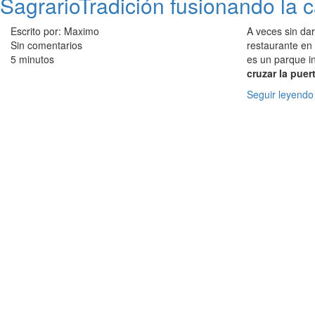
SagrarioTradición fusionando la c
Escrito por: Maximo
A veces sin d
Sin comentarios
restaurante en
5 minutos
es un parque in
cruzar la pue
Seguir leyendo