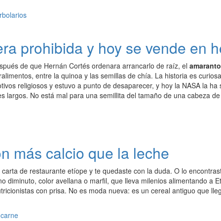
era prohibida y hoy se vende en h
espués de que Hernán Cortés ordenara arrancarlo de raíz, el
amaranto
ralimentos, entre la quinoa y las semillas de chía. La historia es curio
tivos religiosos y estuvo a punto de desaparecer, y hoy la NASA la ha 
es largos. No está mal para una semillita del tamaño de una cabeza de a
on más calcio que la leche
 carta de restaurante etíope y te quedaste con la duda. O lo encontrast
o diminuto, color avellana o marfil, que lleva milenios alimentando a 
tricionistas con prisa. No es moda nueva: es un cereal antiguo que lle