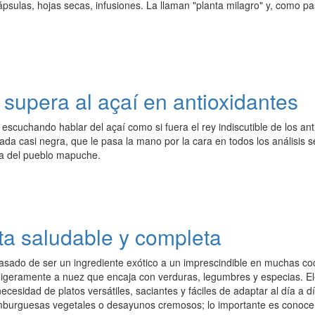
ápsulas, hojas secas, infusiones. La llaman "planta milagro" y, como p
 supera al açaí en antioxidantes
scuchando hablar del açaí como si fuera el rey indiscutible de los an
da casi negra, que le pasa la mano por la cara en todos los análisis s
eta del pueblo mapuche.
ta saludable y completa
asado de ser un ingrediente exótico a un imprescindible en muchas coci
 ligeramente a nuez que encaja con verduras, legumbres y especias. El
ecesidad de platos versátiles, saciantes y fáciles de adaptar al día a d
burguesas vegetales o desayunos cremosos; lo importante es conocer