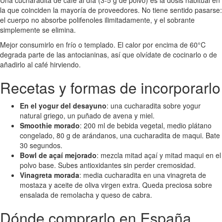
la que coinciden la mayoría de proveedores. No tiene sentido pasarse:
el cuerpo no absorbe polifenoles ilimitadamente, y el sobrante
simplemente se elimina.
Mejor consumirlo en frío o templado. El calor por encima de 60°C
degrada parte de las antocianinas, así que olvídate de cocinarlo o de
añadirlo al café hirviendo.
Recetas y formas de incorporarlo
En el yogur del desayuno
: una cucharadita sobre yogur
natural griego, un puñado de avena y miel.
Smoothie morado
: 200 ml de bebida vegetal, medio plátano
congelado, 80 g de arándanos, una cucharadita de maqui. Bate
30 segundos.
Bowl de açaí mejorado
: mezcla mitad açaí y mitad maqui en el
polvo base. Subes antioxidantes sin perder cremosidad.
Vinagreta morada
: media cucharadita en una vinagreta de
mostaza y aceite de oliva virgen extra. Queda preciosa sobre
ensalada de remolacha y queso de cabra.
Dónde comprarlo en España