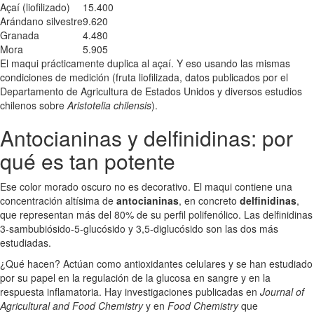
Açaí (liofilizado)
15.400
Arándano silvestre
9.620
Granada
4.480
Mora
5.905
El maqui prácticamente duplica al açaí. Y eso usando las mismas
condiciones de medición (fruta liofilizada, datos publicados por el
Departamento de Agricultura de Estados Unidos y diversos estudios
chilenos sobre
Aristotelia chilensis
).
Antocianinas y delfinidinas: por
qué es tan potente
Ese color morado oscuro no es decorativo. El maqui contiene una
concentración altísima de
antocianinas
, en concreto
delfinidinas
,
que representan más del 80% de su perfil polifenólico. Las delfinidinas
3-sambubiósido-5-glucósido y 3,5-diglucósido son las dos más
estudiadas.
¿Qué hacen? Actúan como antioxidantes celulares y se han estudiado
por su papel en la regulación de la glucosa en sangre y en la
respuesta inflamatoria. Hay investigaciones publicadas en
Journal of
Agricultural and Food Chemistry
y en
Food Chemistry
que