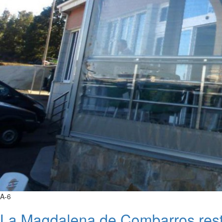
A-6
La Magdalena de Combarros rest