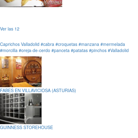
Ver las 12
Caprichos
Valladolid
#cabra
#croquetas
#manzana
#mermelada
#morcilla
#oreja-de-cerdo
#panceta
#patatas
#pinchos
#Valladolid
FABES EN VILLAVICIOSA (ASTURIAS)
GUINNESS STOREHOUSE