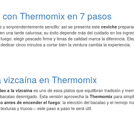
o con Thermomix en 7 pasos
te y sorprendentemente sencillo: así se presenta este
ceviche
prepara
 en una tarde calurosa; su éxito depende más del cuidado en los ingr
fuego: elegir pescado firme y limas de calidad marca la diferencia. El
 dedicar cinco minutos a cortar bien la verdura cambia la experiencia.
a vizcaína en Thermomix
ao a la vizcaína
es uno de esos platos que equilibran tradición y mem
bacalao desmigado. Esta versión aprovecha la
Thermomix
para simpli
 antes de encender el fuego
: la elección del bacalao y el remojo m
exturas y trucos— este paso a paso te será útil.