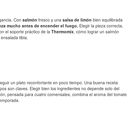
egancia. Con
salmón
fresco y una
salsa de limón
bien equilibrada
eza mucho antes de encender el fuego.
Elegir la pieza correcta,
on el soporte práctico de la
Thermomix
, cómo lograr un salmón
ensalada tibia.
guir un plato reconfortante en poco tiempo. Una buena receta
os son claves. Elegir bien los ingredientes no depende solo del
ersión, pensada para cuatro comensales, combina el aroma del tomate
 temporada.