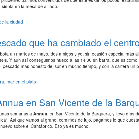
 prudente. Salimos convencidos de que este es de los pocos restaurantes 
 sienta en la mesa de al lado.
pescado que ha cambiado el centro
ota un martes de mayo, dos amigos y yo, sin ocasión especial más al
, seis. Y aun así conseguimos hueco a las 14:30 en barra, que es como 
l pescado más honesto del sur en mucho tiempo, y con la cartera un p
Annua en San Vicente de la Barqu
 unas semanas a
Annua
, en San Vicente de la Barquera, y llevo días 
nica". Así que vamos al grano: comimos de lujo, pagamos lo que cuest
 nuevo sobre el Cantábrico. Eso ya es mucho.