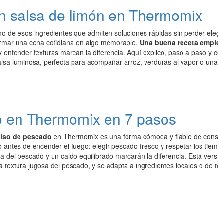
n salsa de limón en Thermomix
no de esos ingredientes que admiten soluciones rápidas sin perder el
rmar una cena cotidiana en algo memorable.
Una buena receta empi
 entender texturas marcan la diferencia. Aquí explico, paso a paso y c
lsa luminosa, perfecta para acompañar arroz, verduras al vapor o una 
o en Thermomix en 7 pasos
iso de pescado
en Thermomix es una forma cómoda y fiable de conse
ntes de encender el fuego: elegir pescado fresco y respetar los tiemp
ura del pescado y un caldo equilibrado marcarán la diferencia. Esta v
 la textura jugosa del pescado, y se adapta a ingredientes locales o de