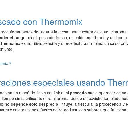
escado con Thermomix
reconfortan antes de llegar a la mesa: una cuchara caliente, el aroma
nder el fuego
: elegir pescado fresco, un caldo equilibrado y el ritmo
Thermomix
es nutritiva, sencilla y ofrece texturas limpias: un caldo b
onjunto.
raciones especiales usando The
s en un menú de fiesta confiable, el
pescado
suele aparecer como op
r tiempo sin sacrificar textura ni aroma: desde un ceviche templado 
do no depende solo del precio
; influye la frescura, la procedencia 
iares y celebraciones: fáciles de reproducir, con sabores que funcionan 