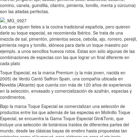
comino, canela, guindilla, cilantro, pimienta, tomillo, menta y cúrcuma)
son las aliadas perfectas.
Los que siguen fieles a la cocina tradicional española, pero quieren
darle su toque especial, se recomienda Ibérico. Se trata de una
mezcla de sal, pimentón, pimientos secos, cebolla, ajo, romero, perejil,
pimienta negra y tomillo, idóneos para darle un toque maestro por
ejemplo, a unos sencillos huevos rotos. Estas son sólo algunas de las
combinaciones de especias con las que lograr un final diferente en
cada plato
Toque Especial, es la marca Premium (y la más joven, nacida en
2005) de Verdú Cantó Saffron Spain, una compañía ubicada en
Novelda (Alicante) que cuenta con más de 120 años de experiencia
en la selección, envasado y comercialización de azafrán, especias y
condimentos.
Bajo la marca Toque Especial se comercializan una selección de
productos entre los que además de las especias en Molinillo Toque
Especial, se encuentra la Gama Toque Especial Gin&Tonic, que
incluye una selección de botánicos traídos de diferentes partes del
mundo, desde las clásicas bayas de enebro hasta propuestas tan
originales como el kumquat, para elaborar en casa el gin tonic