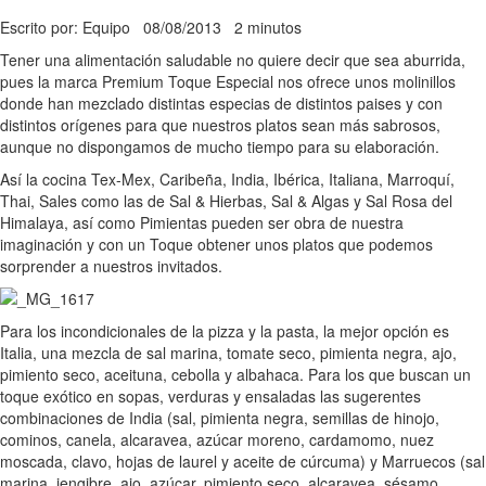
Escrito por: Equipo
08/08/2013
2 minutos
Tener una alimentación saludable no quiere decir que sea aburrida,
pues la marca Premium Toque Especial nos ofrece unos molinillos
donde han mezclado distintas especias de distintos paises y con
distintos orígenes para que nuestros platos sean más sabrosos,
aunque no dispongamos de mucho tiempo para su elaboración.
Así la cocina Tex-Mex, Caribeña, India, Ibérica, Italiana, Marroquí,
Thai, Sales como las de Sal & Hierbas, Sal & Algas y Sal Rosa del
Himalaya, así como Pimientas pueden ser obra de nuestra
imaginación y con un Toque obtener unos platos que podemos
sorprender a nuestros invitados.
Para los incondicionales de la pizza y la pasta, la mejor opción es
Italia, una mezcla de sal marina, tomate seco, pimienta negra, ajo,
pimiento seco, aceituna, cebolla y albahaca. Para los que buscan un
toque exótico en sopas, verduras y ensaladas las sugerentes
combinaciones de India (sal, pimienta negra, semillas de hinojo,
cominos, canela, alcaravea, azúcar moreno, cardamomo, nuez
moscada, clavo, hojas de laurel y aceite de cúrcuma) y Marruecos (sal
marina, jengibre, ajo, azúcar, pimiento seco, alcaravea, sésamo,