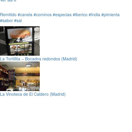
Remitido
#canela
#cominos
#especias
#iberico
#India
#pimienta
#sabor
#sal
La Tortillita – Bocados redondos (Madrid)
La Vinoteca de El Caldero (Madrid)