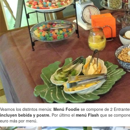
Veamos los distintos menús:
Menú Foodie
se compone de 2 Entrantes 
incluyen bebida y postre.
Por último el
menú Flash
que se compone d
euro más por menú.