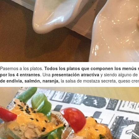
Pasemos a los platos.
Todos los platos que componen los menús s
por los 4 entrantes
. Una
presentación atractiva
y siendo alguno de 
de endivia, salmón, naranja,
la salsa de mostaza secreta, queso cr