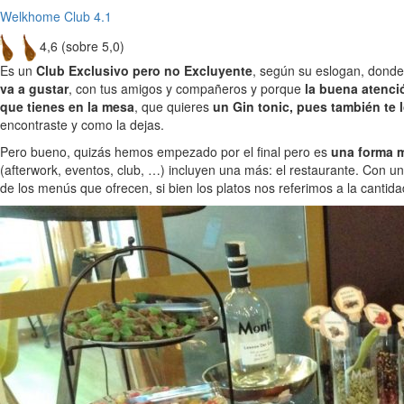
Welkhome Club 4.1
4,6 (sobre 5,0)
Es un
Club Exclusivo pero no Excluyente
, según su eslogan, donde
va a gustar
, con tus amigos y compañeros y porque
la buena atenci
que tienes en la mesa
, que quieres
un Gin tonic, pues también te l
encontraste y como la dejas.
Pero bueno, quizás hemos empezado por el final pero es
una forma m
(afterwork, eventos, club, …) incluyen una más: el restaurante. Con u
de los menús que ofrecen, si bien los platos nos referimos a la cantidad