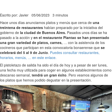
Escrito por: Javier
05/06/2023
3 minutos
Hace unos días anunciamos platos y menús que cerca de
una
treintena de restaurantes
habían preparado por la iniciativa del
gobierno de
la ciudad de Buenos Aires.
Pasados unos días se ha
pasado a la acción y
en el restaurante Piantao se han presentado
una gran variedad de platos, carnes,
… con la asistencia de los
cocineros que participan en esta convocatoria bonaerense que
se
celebrará del 5 al 9 de Junio
.
Puedes consultar restaurantes,
horarios, menús, … en este enlace.
El pistoletazo de salida ha sido el día de hoy y a pesar de ser lunes,
una fecha muy utilizada para coger en algunos establecimientos como
descanso semanal,
tendrá un gran éxito
. Pero veamos algunos de
los platos que hemos podido degustar en la presentación.