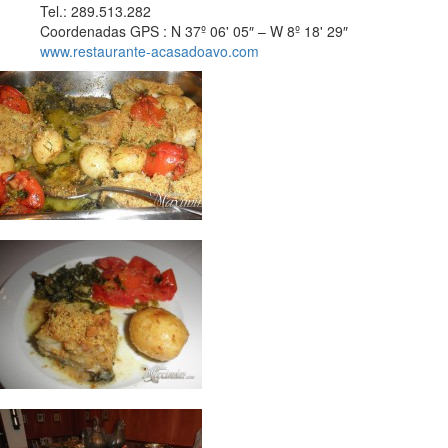
Tel.: 289.513.282
Coordenadas GPS : N 37º 06' 05″ – W 8º 18' 29″
www.restaurante-acasadoavo.com