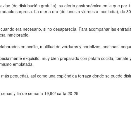
ne (de distribución gratuita), su oferta gastronómica en la que por 19,
ble sorpresa. La oferta era (de lunes a viernes a mediodía), de 30 e
a cuando era necesario, si no desaparecía. Para acompañar las entrada
mesa inmejorable.
borados en aceite, multitud de verduras y hortalizas, anchoas, boqu
especialmente exquisito, muy bien preparado con patata cocida, tomate 
el mismo emplatada.
la más pequeña), así como una espléndida terraza donde se puede disfr
 cenas y fin de semana 19,90/ carta 20-25