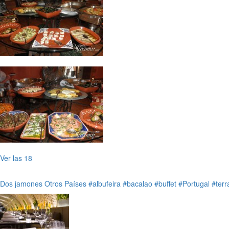
Ver las 18
Dos jamones
Otros Países
#albufeira
#bacalao
#buffet
#Portugal
#terr