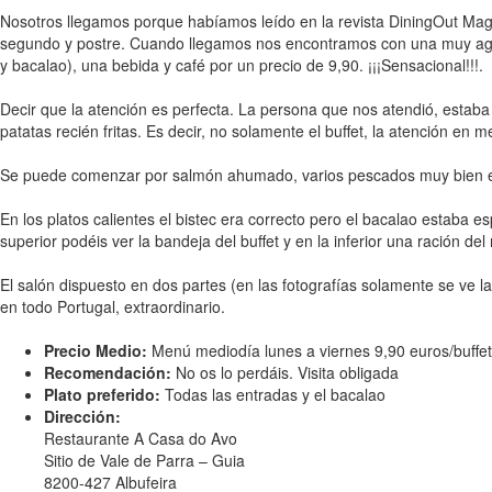
Nosotros llegamos porque habíamos leído en la revista DiningOut Magazi
segundo y postre. Cuando llegamos nos encontramos con una muy agrada
y bacalao), una bebida y café por un precio de 9,90. ¡¡¡Sensacional!!!.
Decir que la atención es perfecta. La persona que nos atendió, estab
patatas recién fritas. Es decir, no solamente el buffet, la atención en 
Se puede comenzar por salmón ahumado, varios pescados muy bien ela
En los platos calientes el bistec era correcto pero el bacalao estaba 
superior podéis ver la bandeja del buffet y en la inferior una ración d
El salón dispuesto en dos partes (en las fotografías solamente se ve 
en todo Portugal, extraordinario.
Precio Medio:
Menú mediodía lunes a viernes 9,90 euros/buffet
Recomendación:
No os lo perdáis. Visita obligada
Plato preferido:
Todas las entradas y el bacalao
Dirección:
Restaurante A Casa do Avo
Sitio de Vale de Parra – Guia
8200-427 Albufeira