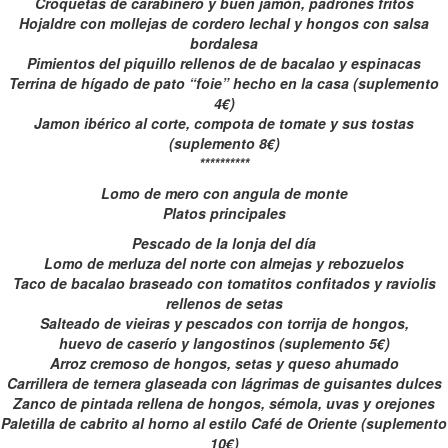
Croquetas de carabinero y buen jamón, padrones fritos
Hojaldre con mollejas de cordero lechal y hongos con salsa
bordalesa
Pimientos del piquillo rellenos de de bacalao y espinacas
Terrina de hígado de pato “foie” hecho en la casa (suplemento
4€)
Jamon ibérico al corte, compota de tomate y sus tostas
(suplemento 8€)
**********
Lomo de mero con angula de monte
Platos principales
Pescado de la lonja del día
Lomo de merluza del norte con almejas y rebozuelos
Taco de bacalao braseado con tomatitos confitados y raviolis
rellenos de setas
Salteado de vieiras y pescados con torrija de hongos,
huevo de caserío y langostinos (suplemento 5€)
Arroz cremoso de hongos, setas y queso ahumado
Carrillera de ternera glaseada con lágrimas de guisantes dulces
Zanco de pintada rellena de hongos, sémola, uvas y orejones
Paletilla de cabrito al horno al estilo Café de Oriente (suplemento
10€)