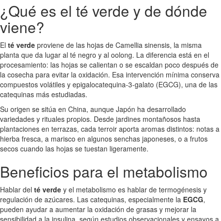
¿Qué es el té verde y de dónde
viene?
El
té verde
proviene de las hojas de Camellia sinensis, la misma
planta que da lugar al té negro y al oolong. La diferencia está en el
procesamiento: las hojas se calientan o se escaldan poco después de
la cosecha para evitar la oxidación. Esa intervención mínima conserva
compuestos volátiles y epigalocatequina-3-galato (EGCG), una de las
catequinas más estudiadas.
Su origen se sitúa en China, aunque Japón ha desarrollado
variedades y rituales propios. Desde jardines montañosos hasta
plantaciones en terrazas, cada terroir aporta aromas distintos: notas a
hierba fresca, a marisco en algunos senchas japoneses, o a frutos
secos cuando las hojas se tuestan ligeramente.
Beneficios para el metabolismo
Hablar del
té verde
y el metabolismo es hablar de termogénesis y
regulación de azúcares. Las catequinas, especialmente la
EGCG
,
pueden ayudar a aumentar la oxidación de grasas y mejorar la
sensibilidad a la insulina, según estudios observacionales y ensayos a