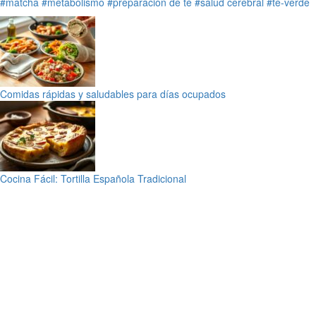
#matcha
#metabolismo
#preparación de té
#salud cerebral
#te-verde
Comidas rápidas y saludables para días ocupados
Cocina Fácil: Tortilla Española Tradicional