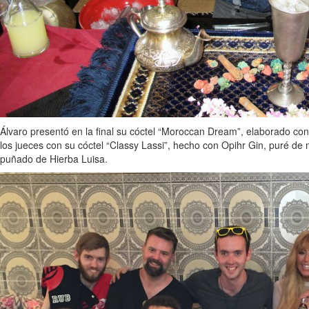
Álvaro presentó en la final su cóctel “Moroccan Dream”, elaborado con
los jueces con su cóctel “Classy Lassi”, hecho con Opihr Gin, puré de
puñado de Hierba Luisa.