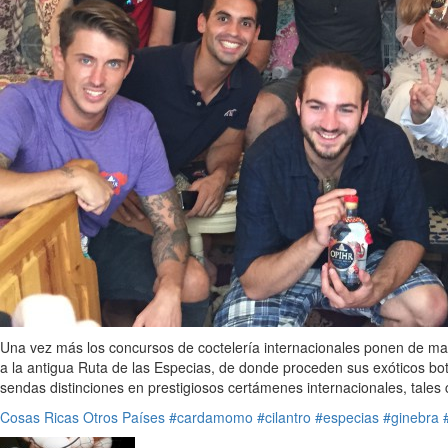
Una vez más los concursos de coctelería internacionales ponen de mani
a la antigua Ruta de las Especias, de donde proceden sus exóticos bot
sendas distinciones en prestigiosos certámenes internacionales, tales 
Cosas Ricas
Otros Países
#cardamomo
#cilantro
#especias
#ginebra