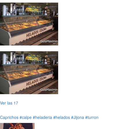
Ver las 17
Caprichos
#calpe
#heladeria
#helados
#Jijona
#turron