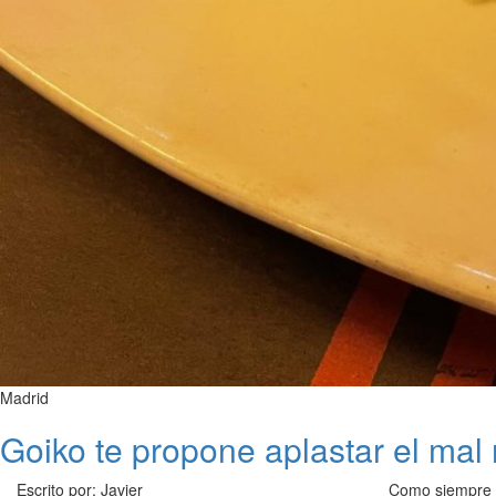
Madrid
Goiko te propone aplastar el mal 
Escrito por: Javier
Como siempre G