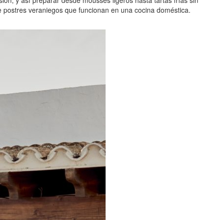
sión, y así preparar desde mousses ligeros hasta tartas frías sin
ete postres veraniegos que funcionan en una cocina doméstica.