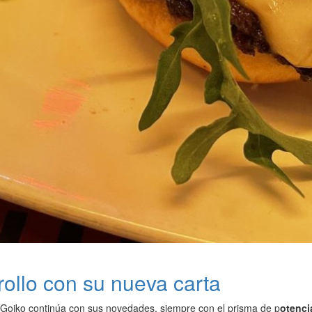
rollo con su nueva carta
oiko continúa con sus novedades, siempre con el prisma de p
otenci