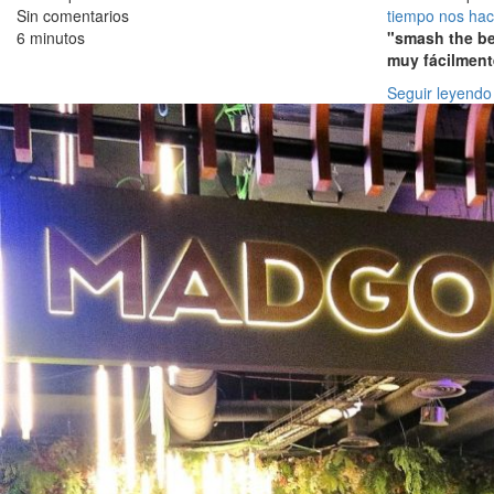
Sin comentarios
tiempo nos hac
6 minutos
"smash the be
muy fácilment
Seguir leyendo