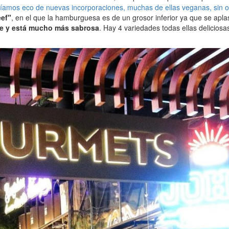
íamos eco de nuevas incorporaciones, muchas de ellas veganas, sin ol
ef"
, en el que la hamburguesa es de un grosor inferior ya que se aplas
e y está mucho más sabrosa
. Hay 4 variedades todas ellas deliciosa