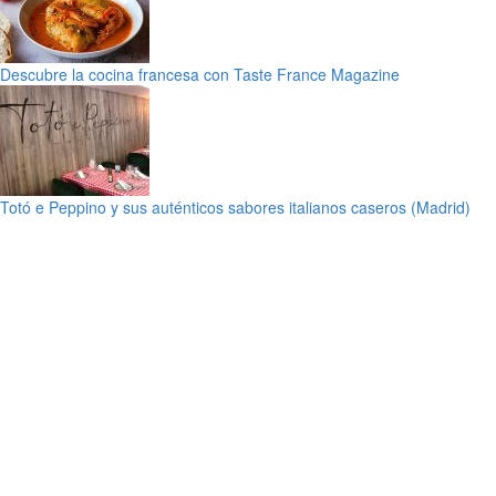
Descubre la cocina francesa con Taste France Magazine
Totó e Peppino y sus auténticos sabores italianos caseros (Madrid)