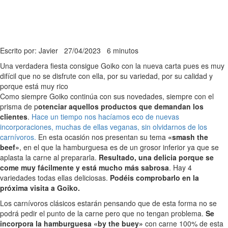
Escrito por: Javier
27/04/2023
6 minutos
Una verdadera fiesta consigue Goiko con la nueva carta pues es muy
difícil que no se disfrute con ella, por su variedad, por su calidad y
porque está muy rico
Como siempre Goiko continúa con sus novedades, siempre con el
prisma de p
otenciar aquellos productos que demandan los
clientes
.
Hace un tiempo nos hacíamos eco de nuevas
incorporaciones, muchas de ellas veganas, sin olvidarnos de los
carnívoros.
En esta ocasión nos presentan su tema
«smash the
beef»
, en el que la hamburguesa es de un grosor inferior ya que se
aplasta la carne al prepararla.
Resultado, una delicia porque se
come muy fácilmente y está mucho más sabrosa
. Hay 4
variedades todas ellas deliciosas.
Podéis comprobarlo en la
próxima visita a Goiko.
Los carnívoros clásicos estarán pensando que de esta forma no se
podrá pedir el punto de la carne pero que no tengan problema.
Se
incorpora la hamburguesa «by the buey»
con carne 100% de esta