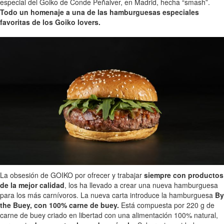
especial del Goiko de Conde Peñalver, en Madrid, hecha “smash”.
Todo un homenaje a una de las hamburguesas especiales
favoritas de los Goiko lovers.
La obsesión de GOIKO por ofrecer y trabajar
siempre con productos
de la mejor calidad
, los ha llevado a crear una nueva hamburguesa
para los más carnívoros. La nueva carta introduce la hamburguesa
By
the Buey, con 100% carne de buey.
Está compuesta por 220 g de
carne de buey criado en libertad con una alimentación 100% natural,