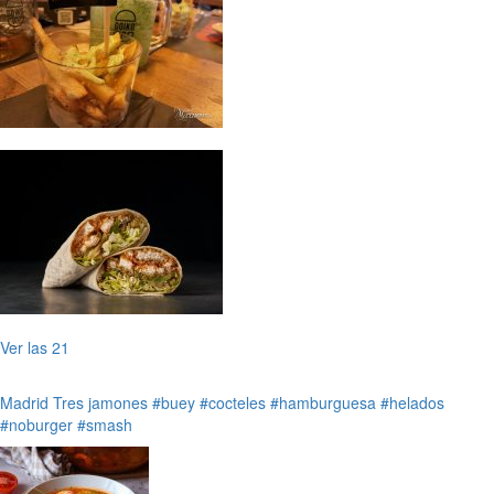
Ver las 21
Madrid
Tres jamones
#buey
#cocteles
#hamburguesa
#helados
#noburger
#smash