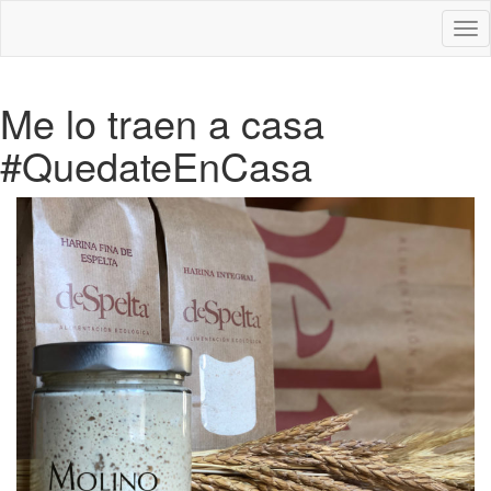
Des
nav
Me lo traen a casa
#QuedateEnCasa