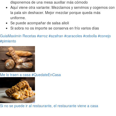
disponemos de una mesa auxiliar más cómodo
Aquí viene otra variante: Mezclamos y servimos y cogemos con
la pala sin deshacer. Mejor mezclar porque queda más
uniforme.
Se puede acompañar de salsa alioli
Si sobra no os importe se conserva en frío varios días
GuiaMaximin
Recetas
#arroz
#azafran
#caracoles
#cebolla
#conejo
#pimiento
Me lo traen a casa #QuedateEnCasa
Si no se puede ir al restaurante, el restaurante viene a casa