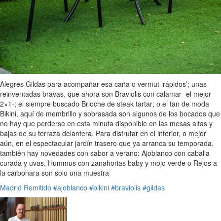
Alegres Gildas para acompañar esa caña o vermut ‘rápidos’; unas
reinventadas bravas, que ahora son Braviolis con calamar -el mejor
2×1-; el siempre buscado Brioche de steak tartar; o el tan de moda
Bikini, aquí de membrillo y sobrasada son algunos de los bocados que
no hay que perderse en esta minuta disponible en las mesas altas y
bajas de su terraza delantera. Para disfrutar en el interior, o mejor
aún, en el espectacular jardín trasero que ya arranca su temporada,
también hay novedades con sabor a verano: Ajoblanco con caballa
curada y uvas, Hummus con zanahorias baby y mojo verde o Rejos a
la carbonara son solo una muestra
Madrid
Remitido
#ajoblanco
#bikini
#braviolis
#gildas