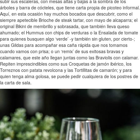
subir sus escaleras, con mesas altas y bajas a la sombra de los
árboles y barra de cócteles, que tiene carta propia de picoteo informal.
Aquí, en esta ocasión hay muchos bocados que descubrir, como el
siempre apetecible Brioche de steak tartar, con mayo de alcaparra; el
original Bikini de membrillo y sobrasada, que también lleva queso
ahumado; el Hummus con chips de verduras o la Ensalada de tomate
para quienes busquen algo ‘verde’ -y también sin gluten, por cierto-;
unas Gildas para acompañar esa caña rápida que nos tomamos
cuando vamos con prisa; o un ‘remix’ de sus exitosas bravas y
calamares, que este año llegan juntas como las Braviolis con calamar.
Repiten imprescindibles como sus Croquetas de jamón ibérico, los
Torreznos con patata revolcona y las Tortillitas de camarón; y para
quien tenga alma golosa, se puede pedir cualquiera de los postres de
la carta de sala.