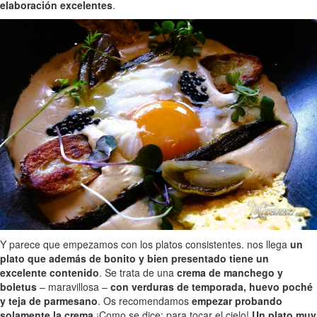
elaboración excelentes
.
Y parece que empezamos con los platos consistentes. nos llega
un
plato que además de bonito y bien presentado tiene un
excelente contenido
. Se trata de una
crema de manchego y
boletus
– maravillosa –
con verduras de temporada, huevo poché
y teja de parmesano
. Os recomendamos
empezar probando
solamente la crema
¡Como se dice: para tocar el cielo!
Un plato muy