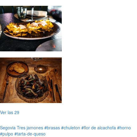
Ver las 29
Segovia
Tres jamones
#brasas
#chuleton
#flor de alcachofa
#horno
#pulpo
#tarta-de-queso