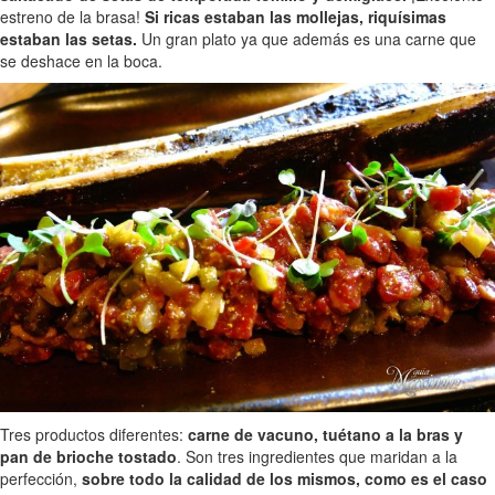
estreno de la brasa!
Si ricas estaban las mollejas, riquísimas
estaban las setas.
Un gran plato ya que además es una carne que
se deshace en la boca.
Tres productos diferentes:
carne de vacuno, tuétano a la bras y
pan de brioche tostado
. Son tres ingredientes que maridan a la
perfección,
sobre todo la calidad de los mismos, como es el caso