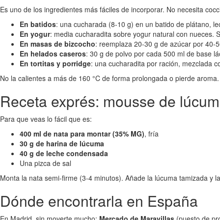
Es uno de los ingredientes más fáciles de incorporar. No necesita cocc
En batidos
: una cucharada (8-10 g) en un batido de plátano, l
En yogur
: media cucharadita sobre yogur natural con nueces. S
En masas de bizcocho
: reemplaza 20-30 g de azúcar por 40-50
En helados caseros
: 30 g de polvo por cada 500 ml de base lá
En tortitas y porridge
: una cucharadita por ración, mezclada co
No la calientes a más de 160 °C de forma prolongada o pierde aroma. Pa
Receta exprés: mousse de lúcum
Para que veas lo fácil que es:
400 ml de nata para montar (35% MG)
, fría
30 g de harina de lúcuma
40 g de leche condensada
Una pizca de sal
Monta la nata semi-firme (3-4 minutos). Añade la lúcuma tamizada y l
Dónde encontrarla en España
En Madrid, sin moverte mucho:
Mercado de Maravillas
(puesto de pr