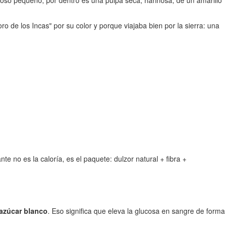
rdoso pequeño; por dentro es una pulpa seca, harinosa, de un amarillo
 de los Incas" por su color y porque viajaba bien por la sierra: una
te no es la caloría, es el paquete: dulzor natural + fibra +
 azúcar blanco
. Eso significa que eleva la glucosa en sangre de forma