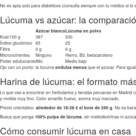
No es apta solo para diabéticos (consulta siempre con tu médico si lo e
Lúcuma vs azúcar: la comparaci
Azúcar blanco
Lúcuma en polvo
Kcal/100 g
387
330
Índice glucémico
65
25
Fibra
0 g
6 g
Micronutrientes
Ninguno
Hierro, B3, betacaroteno
Poder edulcorante
Alto
Medio-bajo
Ojo con un punto: la lúcuma
endulza menos
que el azúcar. Para igual
Harina de lúcuma: el formato más
Lo que vas a encontrar en herbolarios y tiendas peruanas en Madrid (
y molida muy fino. Color amarillo huevo, aroma muy marcado.
Precio orientativo:
alrededor de 18-28 € el bote de 250 g
. No es bar
Busca que ponga
100% pulpa de lúcuma
, sin maltodextrinas ni azúc
Cómo consumir lúcuma en casa