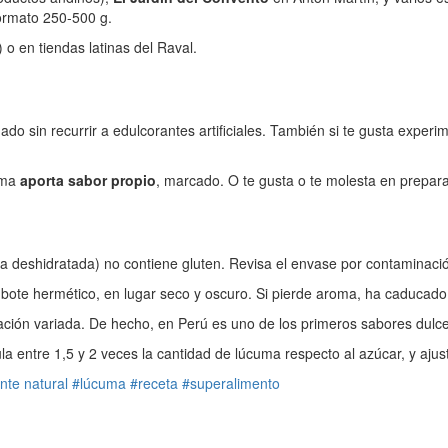
formato 250-500 g.
 o en tiendas latinas del Raval.
nado sin recurrir a edulcorantes artificiales. También si te gusta expe
cuma
aporta sabor propio
, marcado. O te gusta o te molesta en prepar
 deshidratada) no contiene gluten. Revisa el envase por contaminación
ote hermético, en lugar seco y oscuro. Si pierde aroma, ha caducad
ación variada. De hecho, en Perú es uno de los primeros sabores dulce
a entre 1,5 y 2 veces la cantidad de lúcuma respecto al azúcar, y aju
nte natural
#lúcuma
#receta
#superalimento