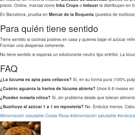
precio. Online, marcas como
Inka Crops
o
Imlauer
la distribuyen en 
En Barcelona, prueba en
Mercat de la Boqueria
(puestos de exóticos)
Para quién tiene sentido
Tiene sentido si cocinas postres en casa y quieres bajar el azúcar refi
Forman una despensa coherente.
No tiene sentido si esperas un edulcorante neutro tipo eritritol. La lú
FAQ
¿La lúcuma es apta para celíacos?
Sí, en su forma pura (100% pulpa
¿Cuánto aguanta la harina de lúcuma abierta?
Unos 6-8 meses en b
¿Pueden tomarla niños?
Sí, sin problema desde que toleran aliment
¿Sustituye al azúcar 1 a 1 en repostería?
No. Endulza menos. Calcul
Alimentación saludable
Cosas Ricas
#alimentación saludable
#endulza