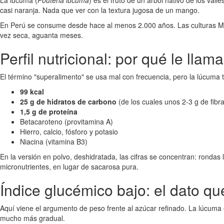
La lúcuma (
Pouteria lucuma
) es el fruto de un árbol nativo de los va
casi naranja. Nada que ver con la textura jugosa de un mango.
En Perú se consume desde hace al menos 2.000 años. Las culturas Moche
vez seca, aguanta meses.
Perfil nutricional: por qué le lla
El término "superalimento" se usa mal con frecuencia, pero la lúcuma
99 kcal
25 g de hidratos de carbono
(de los cuales unos 2-3 g de fibra
1,5 g de proteína
Betacaroteno (provitamina A)
Hierro, calcio, fósforo y potasio
Niacina (vitamina B3)
En la versión en polvo, deshidratada, las cifras se concentran: rondas l
micronutrientes, en lugar de sacarosa pura.
Índice glucémico bajo: el dato qu
Aquí viene el argumento de peso frente al azúcar refinado. La lúcuma
mucho más gradual.