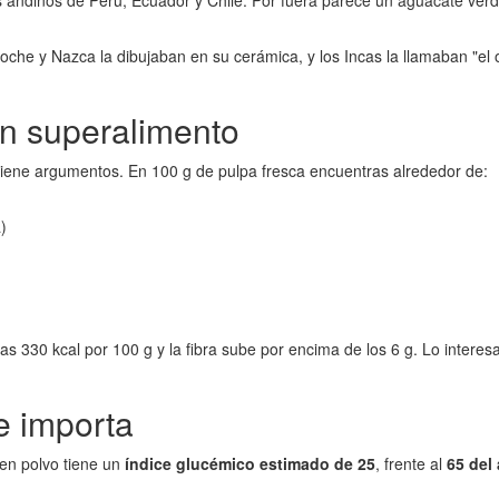
lles andinos de Perú, Ecuador y Chile. Por fuera parece un aguacate ve
 y Nazca la dibujaban en su cerámica, y los Incas la llamaban "el oro
man superalimento
 tiene argumentos. En 100 g de pulpa fresca encuentras alrededor de:
)
as 330 kcal por 100 g y la fibra sube por encima de los 6 g. Lo interesan
e importa
 en polvo tiene un
índice glucémico estimado de 25
, frente al
65 del