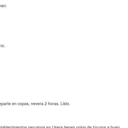
nan:
no.
parte en copas, nevera 2 horas. Listo.
establecimientos peruanos en Usera tienen polvo de lúcuma a buen