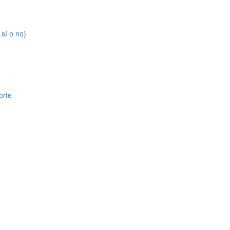
 sí o no)
orte