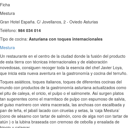
Ficha
Mestura
Gran Hotel España. C/ Jovellanos, 2 - Oviedo Asturias
Teléfono:
984 034 014
Tipo de cocina:
Asturiana con toques internacionales
Mestura
Un restaurante en el centro de la ciudad donde la fusión del producto
de esta tierra con técnicas internacionales y de elaboración
novedosas, consiguen recoger toda la esencia del chef Javier Loya,
que inicia esta nueva aventura en la gastronomía y cocina del terruño.
Toques asiáticos, toques italianos, toques de diferentes cocinas del
mundo con productos de la gastronomía asturiana actualizados como
el pitu de caleya, el oricio, el pulpo o el salmonete. Así surgen platos
tan sugerentes como el marmitaco de pulpo con espumoso de salvia,
el guiso marinero con vieira macerada, las anchoas con escalibada y
pan de leña, el jabalí lacado con ciruelas y setas, la ‘caja Mestura’
(cono de sésamo con tartar de salmón, cono de alga nori con tartar de
atún ) o la lubina braseada con cremoso de cebolla y ensalada de
hinojo y calamar.