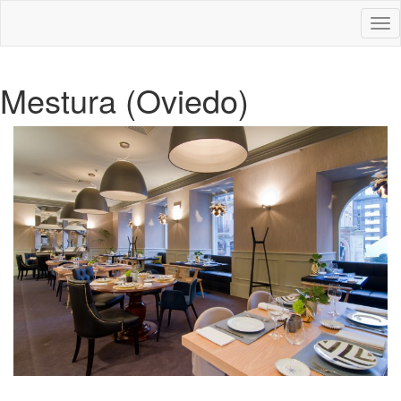
Des
nav
Mestura (Oviedo)