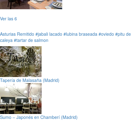
Ver las 6
Asturias
Remitido
#jabali lacado
#lubina braseada
#oviedo
#pitu de
caleya
#tartar de salmon
Tapería de Malasaña (Madrid)
Sumo – Japonés en Chamberí (Madrid)