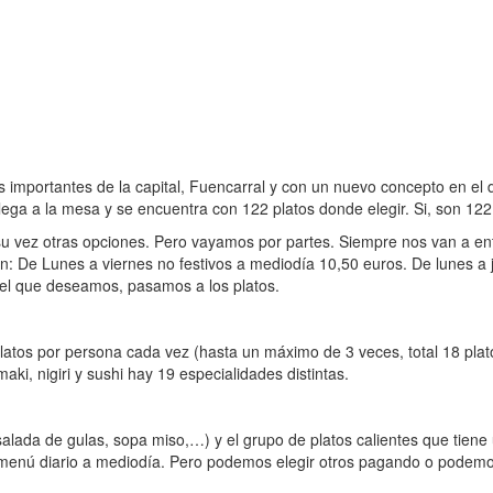
 importantes de la capital, Fuencarral y con un nuevo concepto en el d
lega a la mesa y se encuentra con 122 platos donde elegir. Si, son 122 
su vez otras opciones. Pero vayamos por partes. Siempre nos van a entr
n: De Lunes a viernes no festivos a mediodía 10,50 euros. De lunes a
 el que deseamos, pasamos a los platos.
atos por persona cada vez (hasta un máximo de 3 veces, total 18 platos
maki, nigiri y sushi hay 19 especialidades distintas.
lada de gulas, sopa miso,…) y el grupo de platos calientes que tiene un
 del menú diario a mediodía. Pero podemos elegir otros pagando o pod