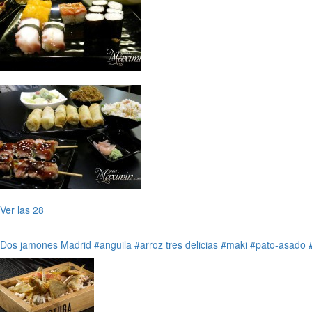
Ver las 28
Dos jamones
Madrid
#anguila
#arroz tres delicias
#maki
#pato-asado