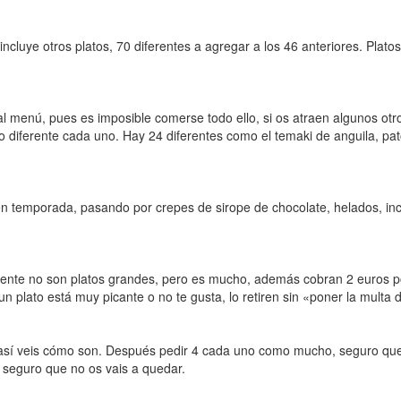
incluye otros platos, 70 diferentes a agregar a los 46 anteriores. Pla
menú, pues es imposible comerse todo ello, si os atraen algunos otro 
 diferente cada uno. Hay 24 diferentes como el temaki de anguila, pato
en temporada, pasando por crepes de sirope de chocolate, helados, incl
nte no son platos grandes, pero es mucho, además cobran 2 euros por 
 plato está muy picante o no te gusta, lo retiren sin «poner la multa d
sí veis cómo son. Después pedir 4 cada uno como mucho, seguro que o
e seguro que no os vais a quedar.