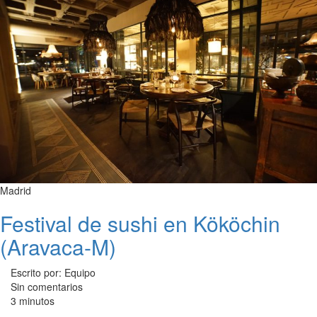
Madrid
Festival de sushi en Kököchin
(Aravaca-M)
Escrito por: Equipo
Sin comentarios
3 minutos