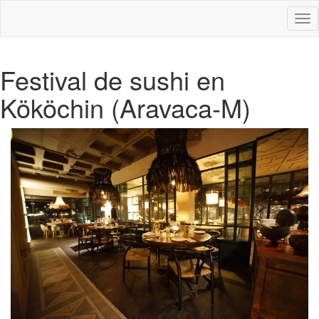
Des
nav
Festival de sushi en
Kököchin (Aravaca-M)