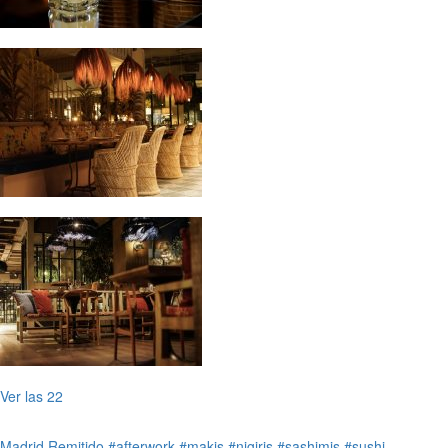
Ver las 22
Madrid
Remitido
#afterwork
#makis
#nigiris
#sashimis
#sushi