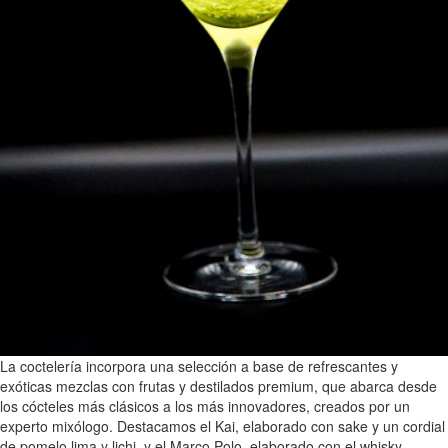
La coctelería incorpora una selección a base de refrescantes y
exóticas mezclas con frutas y destilados premium, que abarca desde
los cócteles más clásicos a los más innovadores, creados por un
experto mixólogo. Destacamos el Kai, elaborado con sake y un cordial
de pomelo lima y lichi, y el Marco Polo, elaborado con el whisky