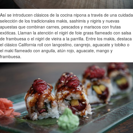
Así se introducen clásicos de la cocina nipona a través de una cuidada
selección de los tradicionales makis, sashimis y nigiris y nuevas
apuestas que combinan carnes, pescados y mariscos con frutas
exóticas. Llaman la atención el nigiri de foie grass flameado con salsa
de frambuesa o el nigiri de vieira a la parrilla. Entre los makis, destaca
el clásico California roll con langostino, cangrejo, aguacate y tobiko o
el maki flameado con anguila, atún rojo, aguacate, mango y
frambuesa.