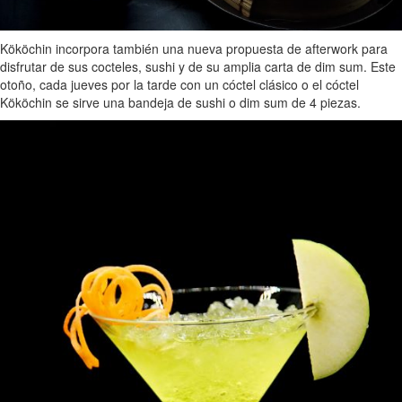
Kököchin incorpora también una nueva propuesta de afterwork para
disfrutar de sus cocteles, sushi y de su amplia carta de dim sum. Este
otoño, cada jueves por la tarde con un cóctel clásico o el cóctel
Kököchin se sirve una bandeja de sushi o dim sum de 4 piezas.