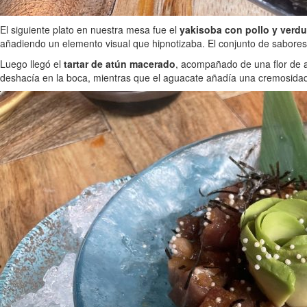
El siguiente plato en nuestra mesa fue el
yakisoba con pollo y verdu
añadiendo un elemento visual que hipnotizaba. El conjunto de sabores 
Luego llegó el
tartar de atún macerado
, acompañado de una flor de ag
deshacía en la boca, mientras que el aguacate añadía una cremosida