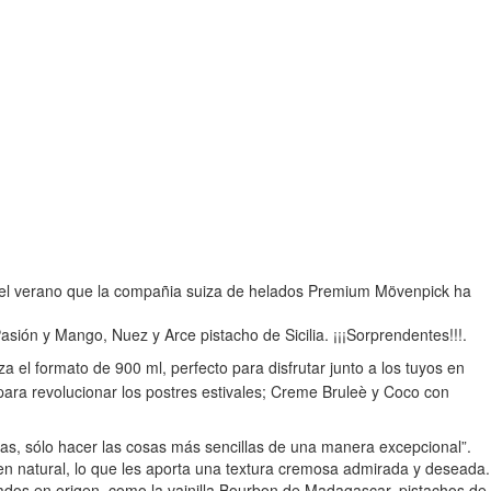
en el verano que la compañia suiza de helados Premium Mövenpick ha
sión y Mango, Nuez y Arce pistacho de Sicilia. ¡¡¡Sorprendentes!!!.
 el formato de 900 ml, perfecto para disfrutar junto a los tuyos en
para revolucionar los postres estivales; Creme Bruleè y Coco con
as, sólo hacer las cosas más sencillas de una manera excepcional”.
gen natural, lo que les aporta una textura cremosa admirada y deseada.
tados en origen, como la vainilla Bourbon de Madagascar, pistachos de