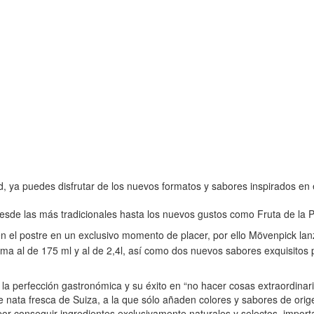
dad, ya puedes disfrutar de los nuevos formatos y sabores inspirados 
esde las más tradicionales hasta los nuevos gustos como Fruta de la Pa
n el postre en un exclusivo momento de placer, por ello Mövenpick lanza
uma al de 175 ml y al de 2,4l, así como dos nuevos sabores exquisitos 
a perfección gastronómica y su éxito en “no hacer cosas extraordinari
e nata fresca de Suiza, a la que sólo añaden colores y sabores de ori
por conseguir ingredientes exclusivamente naturales y selectos, impor