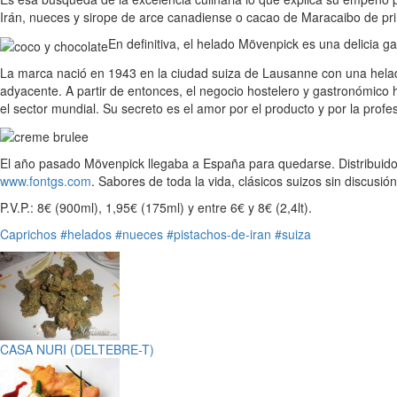
Irán, nueces y sirope de arce canadiense o cacao de Maracaibo de pri
En definitiva, el helado Mövenpick es una delicia g
La marca nació en 1943 en la ciudad suiza de Lausanne con una helade
adyacente. A partir de entonces, el negocio hostelero y gastronómic
el sector mundial. Su secreto es el amor por el producto y por la pro
El año pasado Mövenpick llegaba a España para quedarse. Distribuido
www.fontgs.com
. Sabores de toda la vida, clásicos suizos sin discusi
P.V.P.: 8€ (900ml), 1,95€ (175ml) y entre 6€ y 8€ (2,4lt).
Caprichos
#helados
#nueces
#pistachos-de-iran
#suiza
CASA NURI (DELTEBRE-T)