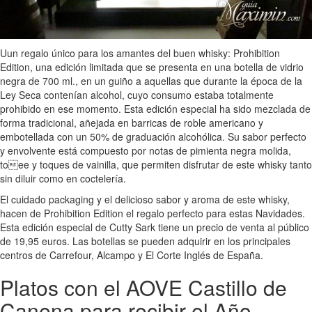
Uun regalo único para los amantes del buen whisky: Prohibition
Edition, una edición limitada que se presenta en una botella de vidrio
negra de 700 ml., en un guiño a aquellas que durante la época de la
Ley Seca contenían alcohol, cuyo consumo estaba totalmente
prohibido en ese momento. Esta edición especial ha sido mezclada de
forma tradicional, añejada en barricas de roble americano y
embotellada con un 50% de graduación alcohólica. Su sabor perfecto
y envolvente está compuesto por notas de pimienta negra molida,
toee y toques de vainilla, que permiten disfrutar de este whisky tanto
sin diluir como en coctelería.
El cuidado packaging y el delicioso sabor y aroma de este whisky,
hacen de Prohibition Edition el regalo perfecto para estas Navidades.
Esta edición especial de Cutty Sark tiene un precio de venta al público
de 19,95 euros. Las botellas se pueden adquirir en los principales
centros de Carrefour, Alcampo y El Corte Inglés de España.
Platos con el AOVE Castillo de
Canena para recibir el Año