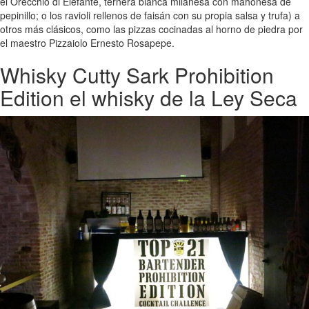
el Orecchio di Elefante, ternera blanca milanesa con mahonesa de
pepinillo; o los ravioli rellenos de faisán con su propia salsa y trufa) a
otros más clásicos, como las pizzas cocinadas al horno de piedra por
el maestro Pizzaiolo Ernesto Rosapepe.
Whisky Cutty Sark Prohibition
Edition el whisky de la Ley Seca