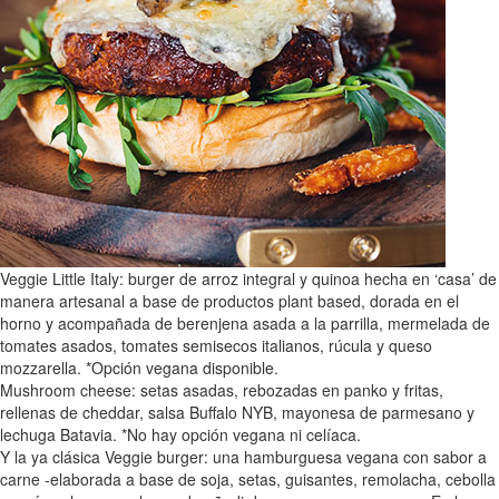
Veggie Little Italy: burger de arroz integral y quinoa hecha en ‘casa’ de
manera artesanal a base de productos plant based, dorada en el
horno y acompañada de berenjena asada a la parrilla, mermelada de
tomates asados, tomates semisecos italianos, rúcula y queso
mozzarella. *Opción vegana disponible.
Mushroom cheese: setas asadas, rebozadas en panko y fritas,
rellenas de cheddar, salsa Buffalo NYB, mayonesa de parmesano y
lechuga Batavia. *No hay opción vegana ni celíaca.
Y la ya clásica Veggie burger: una hamburguesa vegana con sabor a
carne -elaborada a base de soja, setas, guisantes, remolacha, cebolla