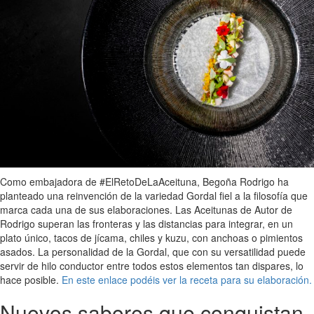
Como embajadora de #ElRetoDeLaAceituna, Begoña Rodrigo ha
planteado una reinvención de la variedad Gordal fiel a la filosofía que
marca cada una de sus elaboraciones. Las Aceitunas de Autor de
Rodrigo superan las fronteras y las distancias para integrar, en un
plato único, tacos de jícama, chiles y kuzu, con anchoas o pimientos
asados. La personalidad de la Gordal, que con su versatilidad puede
servir de hilo conductor entre todos estos elementos tan dispares, lo
hace posible.
En este enlace podéis ver la receta para su elaboración.
Nuevos sabores que conquistan