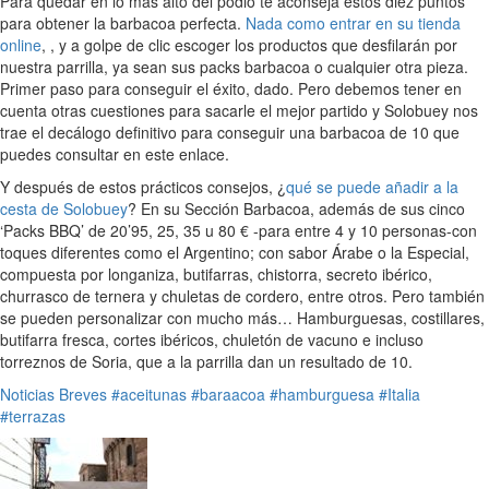
Para quedar en lo más alto del podio te aconseja estos diez puntos
para obtener la barbacoa perfecta.
Nada como entrar en su tienda
online
, , y a golpe de clic escoger los productos que desfilarán por
nuestra parrilla, ya sean sus packs barbacoa o cualquier otra pieza.
Primer paso para conseguir el éxito, dado. Pero debemos tener en
cuenta otras cuestiones para sacarle el mejor partido y Solobuey nos
trae el decálogo definitivo para conseguir una barbacoa de 10 que
puedes consultar en este enlace.
Y después de estos prácticos consejos, ¿
qué se puede añadir a la
cesta de Solobuey
? En su Sección Barbacoa, además de sus cinco
‘Packs BBQ’ de 20’95, 25, 35 u 80 € -para entre 4 y 10 personas-con
toques diferentes como el Argentino; con sabor Árabe o la Especial,
compuesta por longaniza, butifarras, chistorra, secreto ibérico,
churrasco de ternera y chuletas de cordero, entre otros. Pero también
se pueden personalizar con mucho más… Hamburguesas, costillares,
butifarra fresca, cortes ibéricos, chuletón de vacuno e incluso
torreznos de Soria, que a la parrilla dan un resultado de 10.
Noticias Breves
#aceitunas
#baraacoa
#hamburguesa
#Italia
#terrazas