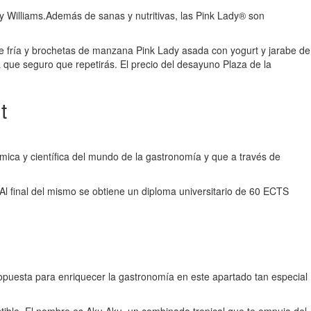
y Williams.Además de sanas y nutritivas, las Pink Lady® son
e fría y brochetas de manzana Pink Lady asada con yogurt y jarabe de
 que seguro que repetirás. El precio del desayuno Plaza de la
t
ómica y científica del mundo de la gastronomía y que a través de
l final del mismo se obtiene un diploma universitario de 60 ECTS
ropuesta para enriquecer la gastronomía en este apartado tan especial
istible. El nombre es Aku Aku, un combinado tropical que te empuja del