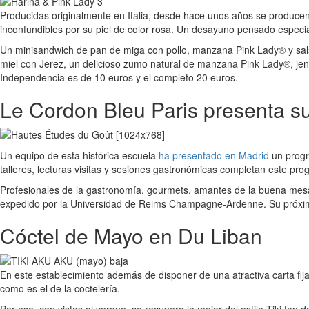
Producidas originalmente en Italia, desde hace unos años se producen
inconfundibles por su piel de color rosa. Un desayuno pensado especi
Un minisandwich de pan de miga con pollo, manzana Pink Lady® y sals
miel con Jerez, un delicioso zumo natural de manzana Pink Lady®, jeng
Independencia es de 10 euros y el completo 20 euros.
Le Cordon Bleu Paris presenta s
Un equipo de esta histórica escuela
ha presentado en Madrid
un progr
talleres, lecturas visitas y sesiones gastronómicas completan este p
Profesionales de la gastronomía, gourmets, amantes de la buena mesa 
expedido por la Universidad de Reims Champagne-Ardenne. Su próxima
Cóctel de Mayo en Du Liban
En este establecimiento además de disponer de una atractiva carta fi
como es el de la coctelería.
Por eso, con vistas al verano, se recupera lo mejor del estilo Tiki ta