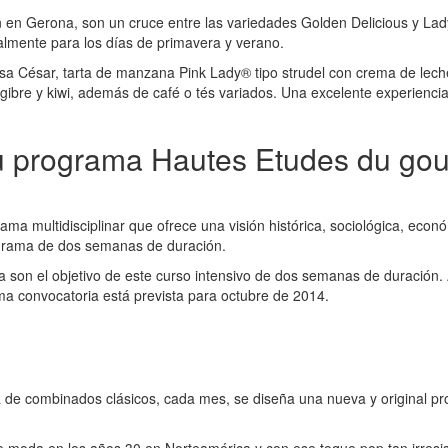
 en Gerona, son un cruce entre las variedades Golden Delicious y Lad
almente para los días de primavera y verano.
a César, tarta de manzana Pink Lady® tipo strudel con crema de lech
ibre y kiwi, además de café o tés variados. Una excelente experiencia
u programa Hautes Etudes du gou
ama multidisciplinar que ofrece una visión histórica, sociológica, econ
rograma de dos semanas de duración.
son el objetivo de este curso intensivo de dos semanas de duración. A
 convocatoria está prevista para octubre de 2014.
ja de combinados clásicos, cada mes, se diseña una nueva y original p
n de moda en los años 30 en Norteamérica y con ese toque pop tan irres