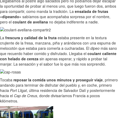
Llegábamos al postre algo saciados pero no podíamos dejar escapar
la oportunidad de probar al menos uno, que luego fueron dos, ambos
para compartir, como manda la tradición. La
ensalada de frutas
«dipeando»
sabíamos que acompañaba sorpresa por el nombre,
pero el
coulant de avellana
no dejaba indiferente a nadie.
La
frescura y calidad de la fruta
estaba presente en la textura
crujiente de la fresa, manzana, piña y arándanos con una espuma de
melocotón que estaba para comerla a cucharadas. El
dipeo
más sano
que recuerdo haber comido y disfrutado. Llegaba el
coulant caliente
con helado de cereza
sin apenas esperar, y rápido a probar tal
manjar. La sensación y el sabor fue lo que más nos sorprendió.
Tocaba
reposar la comida unos minutos y proseguir viaje
, primero
andando para terminar de disfrutar del pueblo y, en coche, primero
hacia
Port Lligat
, última residencia de Salvador Dalí y posteriormente
hacia el
Cap de Creus
, donde divisaríamos Francia a pocos
kilómetros.