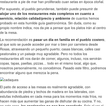
restaurante a pie de mar han proliferado cuan setas en época otoñal.
Por supuesto, el pueblo gerundense, también puede presumir de
alojar uno de los restaurantes más completos en cuanto a
servicio, relación calidad/precio y ambiente
de cuantos hemos
probado en esta humilde guía gastronómica. Sin duda, como su
propio nombre indica, nos da pie a pensar que los platos irán al centro
de la mesa.
La recomendación es
pasar un día en familia en el pueblo costero
,
al que solo se puede acceder por mar o bien por carretera desde
Rosas, atravesando un pequeño puerto; casas blancas, calles casi
peatonales y un paisaje muy agradable. Pero no todos los
restaurantes allí nos darán de comer, algunos, incluso, nos servirán
copas, tapas, paellas, pizzas… todo en el mismo local, algo que,
nosotros personalmente, no concebimos. Pasado este filtro, podremos
encontrar alguno que merezca la pena.
El patio de acceso a las mesas es realmente agradable, con
abundancia de piedra y techos de madera en los laterales, con
estufas individuales en cada mesa para los momentos más fríos, no
hacen más que aumentar las ganas de disfrutar de su cocina. Y no,
en este caso,
las apariencias no nos han engañado
. Solo al ver el