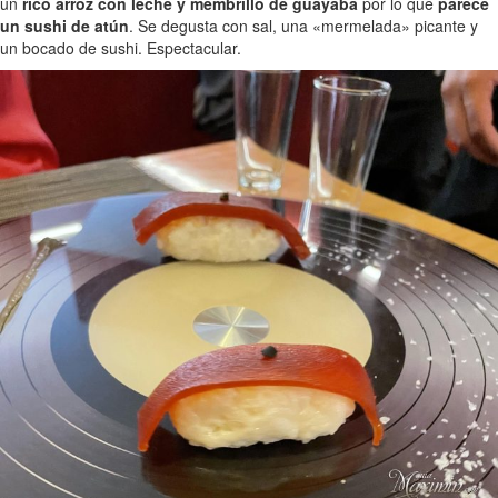
un
rico arroz con leche y membrillo de guayaba
por lo que
parece
un sushi de atún
. Se degusta con sal, una «mermelada» picante y
un bocado de sushi. Espectacular.