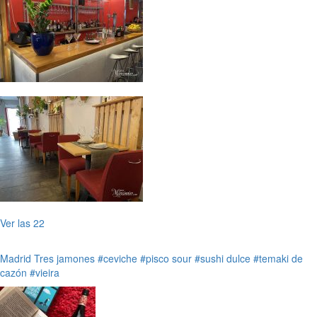
Ver las 22
Madrid
Tres jamones
#ceviche
#pisco sour
#sushi dulce
#temaki de
cazón
#vieira