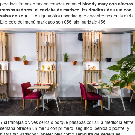
pero incluiremos otras novedades como el
bloody mary con efectos
transmutadores
,
el ceviche de marisco
, los
tiraditos de atun con
salsa de soja
, … y alguna otra novedad que encontremos en la carta.
El precio del menú maridado son 65€, sin maridaje 45€.
Y si trabajas o vives cerca o porque pasabas por allí a mediodía entre
semana ofrecen un menú con primero, segundo, bebida o postre -y
platos tan variados y apetecibles como
Tempura de vegetales,