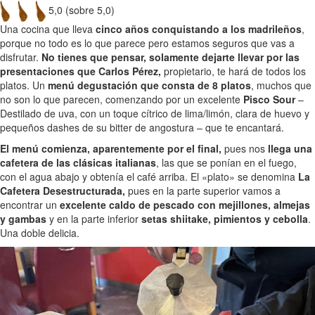
5,0 (sobre 5,0)
Una cocina que lleva
cinco años conquistando a los madrileños
,
porque no todo es lo que parece pero estamos seguros que vas a
disfrutar.
No tienes que pensar, solamente dejarte llevar por las
presentaciones que Carlos Pérez,
propietario, te hará de todos los
platos. Un
menú degustación que consta de 8 platos
, muchos que
no son lo que parecen, comenzando por un excelente
Pisco Sour
–
Destilado de uva, con un toque cítrico de lima/limón, clara de huevo y
pequeños dashes de su bitter de angostura – que te encantará.
El menú comienza, aparentemente por el final,
pues nos
llega una
cafetera de las clásicas italianas
, las que se ponían en el fuego,
con el agua abajo y obtenía el café arriba. El «plato» se denomina
La
Cafetera Desestructurada,
pues en la parte superior vamos a
encontrar un
excelente caldo de pescado con mejillones, almejas
y gambas
y en la parte inferior
setas shiitake, pimientos y cebolla
.
Una doble delicia.