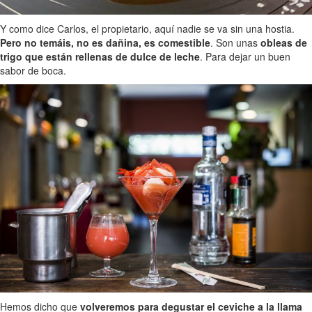
Y como dice Carlos, el propietario, aquí nadie se va sin una hostia.
Pero no temáis, no es dañina, es comestible
. Son unas
obleas de
trigo que están rellenas de dulce de leche
. Para dejar un buen
sabor de boca.
Hemos dicho que
volveremos para degustar el ceviche a la llama