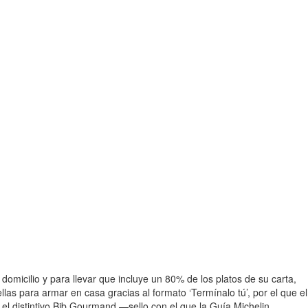
omicilio y para llevar que incluye un 80% de los platos de su carta,
las para armar en casa gracias al formato ‘Termínalo tú’, por el que el
el distintivo Bib Gourmand —sello con el que la Guía Michelin