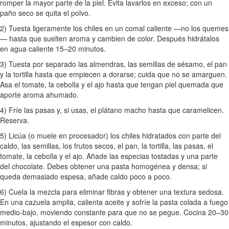
romper la mayor parte de la piel. Evita lavarlos en exceso; con un
paño seco se quita el polvo.
2) Tuesta ligeramente los chiles en un comal caliente —no los quemes
— hasta que suelten aroma y cambien de color. Después hidrátalos
en agua caliente 15–20 minutos.
3) Tuesta por separado las almendras, las semillas de sésamo, el pan
y la tortilla hasta que empiecen a dorarse; cuida que no se amarguen.
Asa el tomate, la cebolla y el ajo hasta que tengan piel quemada que
aporte aroma ahumado.
4) Fríe las pasas y, si usas, el plátano macho hasta que caramelicen.
Reserva.
5) Licúa (o muele en procesador) los chiles hidratados con parte del
caldo, las semillas, los frutos secos, el pan, la tortilla, las pasas, el
tomate, la cebolla y el ajo. Añade las especias tostadas y una parte
del chocolate. Debes obtener una pasta homogénea y densa; si
queda demasiado espesa, añade caldo poco a poco.
6) Cuela la mezcla para eliminar fibras y obtener una textura sedosa.
En una cazuela amplia, calienta aceite y sofríe la pasta colada a fuego
medio-bajo, moviendo constante para que no se pegue. Cocina 20–30
minutos, ajustando el espesor con caldo.