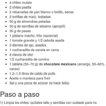
4 chiles mulato
2 chiles pasilla
2 rebanadas de pan blanco o bolillo, secas
2 tortillas de maíz, tostadas
50 g de almendras peladas
30 g de semillas de sésamo (ajonjolí)
30 g de pasas
1 plátano macho, frito (opcional)
1 tomate grande y 1/2 cebolla asada
3 dientes de ajo, asados
1 cucharadita de canela en rama
4 clavos de olor
1/2 cucharadita de comino
1 tableta (50–70 g) de
chocolate mexicano
(amargo, 50–60%
cacao)
1.2–1.5 litros de caldo de pollo
Aceite o manteca para freír
Sal y una pizca de azúcar (si hace falta)
Paso a paso
1) Limpia los chiles: quítales tallo y semillas con cuidado para no