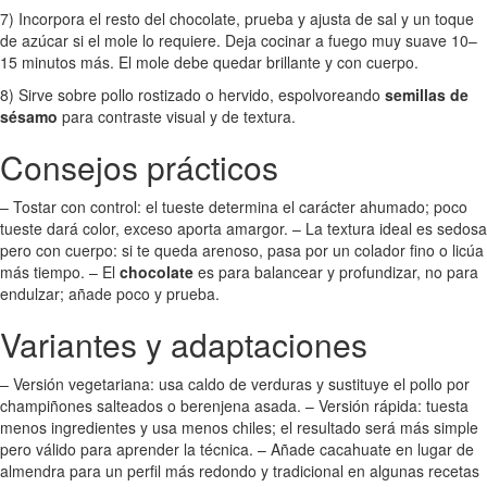
7) Incorpora el resto del chocolate, prueba y ajusta de sal y un toque
de azúcar si el mole lo requiere. Deja cocinar a fuego muy suave 10–
15 minutos más. El mole debe quedar brillante y con cuerpo.
8) Sirve sobre pollo rostizado o hervido, espolvoreando
semillas de
sésamo
para contraste visual y de textura.
Consejos prácticos
– Tostar con control: el tueste determina el carácter ahumado; poco
tueste dará color, exceso aporta amargor. – La textura ideal es sedosa
pero con cuerpo: si te queda arenoso, pasa por un colador fino o licúa
más tiempo. – El
chocolate
es para balancear y profundizar, no para
endulzar; añade poco y prueba.
Variantes y adaptaciones
– Versión vegetariana: usa caldo de verduras y sustituye el pollo por
champiñones salteados o berenjena asada. – Versión rápida: tuesta
menos ingredientes y usa menos chiles; el resultado será más simple
pero válido para aprender la técnica. – Añade cacahuate en lugar de
almendra para un perfil más redondo y tradicional en algunas recetas