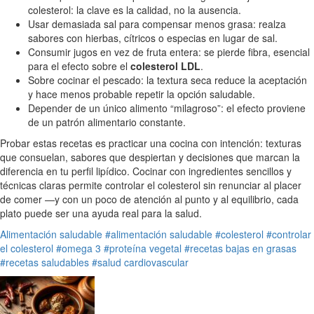
colesterol: la clave es la calidad, no la ausencia.
Usar demasiada sal para compensar menos grasa: realza
sabores con hierbas, cítricos o especias en lugar de sal.
Consumir jugos en vez de fruta entera: se pierde fibra, esencial
para el efecto sobre el
colesterol LDL
.
Sobre cocinar el pescado: la textura seca reduce la aceptación
y hace menos probable repetir la opción saludable.
Depender de un único alimento “milagroso”: el efecto proviene
de un patrón alimentario constante.
Probar estas recetas es practicar una cocina con intención: texturas
que consuelan, sabores que despiertan y decisiones que marcan la
diferencia en tu perfil lipídico. Cocinar con ingredientes sencillos y
técnicas claras permite controlar el colesterol sin renunciar al placer
de comer —y con un poco de atención al punto y al equilibrio, cada
plato puede ser una ayuda real para la salud.
Alimentación saludable
#alimentación saludable
#colesterol
#controlar
el colesterol
#omega 3
#proteína vegetal
#recetas bajas en grasas
#recetas saludables
#salud cardiovascular