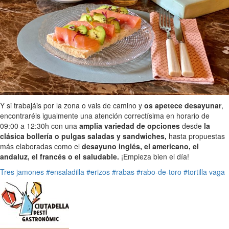
Y si trabajáis por la zona o vais de camino y
os apetece desayunar
,
encontraréis igualmente una atención correctísima en horario de
09:00 a 12:30h con una
amplia variedad de opciones
desde
la
clásica bollería o pulgas saladas y sandwiches,
hasta propuestas
más elaboradas como el
desayuno inglés, el americano, el
andaluz, el francés o el saludable.
¡Empieza bien el día!
Tres jamones
#ensaladilla
#erizos
#rabas
#rabo-de-toro
#tortilla vaga