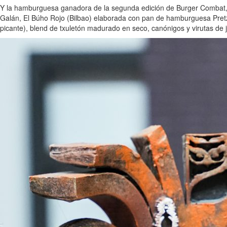
Y la hamburguesa ganadora de la segunda edición de Burger Combat
Galán, El Búho Rojo (Bilbao) elaborada con pan de hamburguesa Pretz
picante), blend de txuletón madurado en seco, canónigos y virutas de 