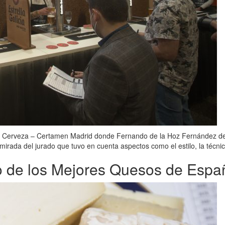
de Cerveza – Certamen Madrid donde Fernando de la Hoz Fernández del 
irada del jurado que tuvo en cuenta aspectos como el estilo, la técnica,
de los Mejores Quesos de Espa