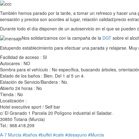
También hemos parado por la tarde, a tomar un refresco y hacer una 
sensación y precios son acordes al lugar, relación calidad/precio extrao
Durante todo el día disponen de un autoservicio en el que se pueden d
Nos solidarizamos con la campaña de la
DGT
sobre el alco
Estupendo establecimiento para efectuar una parada y relajarse. Muy
Facilidad de acceso : SI
Autocares : NO
Sombra para el vehículo : No específica, buscando árboles, orientación 
Estado de los baños : Bien. Del 1 al 5 un 4.
Estación de Servicio/Bandera : No.
Abierto 24 horas : No
Tienda : No
Localización :
Hotel executive sport / Self bar
c/ El Granado 1 Parcela 20 Polígono industrial el Saladar.
30850 Totana (Murcia)
Tel.: 968.418.209
A-7
Murcia
#baños
#buffet
#cafe
#desayuno
#Murcia