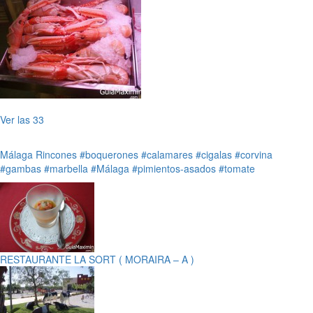
Ver las 33
Málaga
Rincones
#boquerones
#calamares
#cigalas
#corvina
#gambas
#marbella
#Málaga
#pimientos-asados
#tomate
RESTAURANTE LA SORT ( MORAIRA – A )