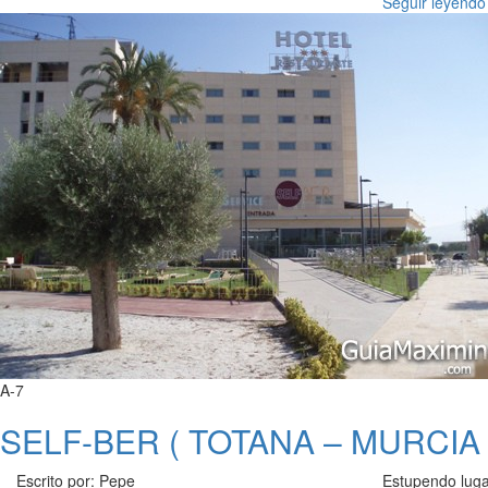
Seguir leyendo
A-7
SELF-BER ( TOTANA – MURCIA 
Escrito por: Pepe
Estupendo luga