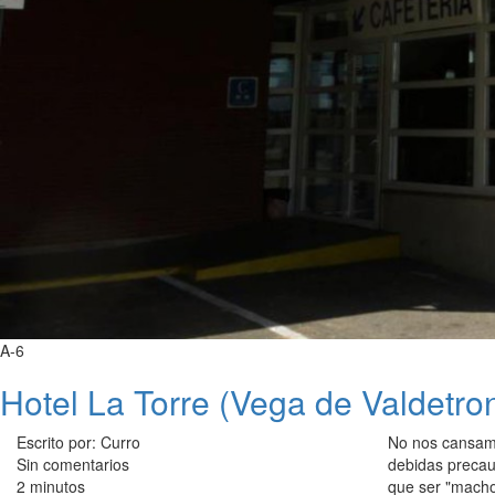
A-6
Hotel La Torre (Vega de Valdetro
Escrito por: Curro
No nos cansamo
Sin comentarios
debidas precau
2 minutos
que ser "macho