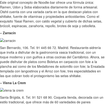
Este original concepto de Noodle-bar ofrece una fórmula única:
Ramen, Udon y Soba elaborados diariamente de forma artesanal.
Oishii cuenta con una variada carta en la que destacan platos con
shiitake, fuente de vitaminas y propiedades antioxidantes. Como el
exquisito Yasai Ramen, con caldo vegetal y cubierto de dichas setas,
brócoli, espinacas, zanahoria, repollo, brotes de soja y cebolleta.
– Zarracín
San Bernardo, 106. Tel. 91 445 66 72. Madrid. Restaurante-sidrería
que invita a disfrutar de la gastronomía vasca tradicional, con un
toque moderno y con guiños a otras cocinas del Cantábrico. Ahora, se
puede disfrutar de platos como Boletus en carpaccio con foie a la
plancha así como de los Medallones de solomillo con foie; la Ensalada
templada con langostinos y el Arroz con foie, tres especialidades en
las que cobran todo el protagonismo las setas shiitake.
– Viena La Crem
Santa Brígida, 6. Tel. 91 521 68 90. Coqueta tienda, decorada con un
estilo tradicional, que ofrece más de 60 variedades de panes